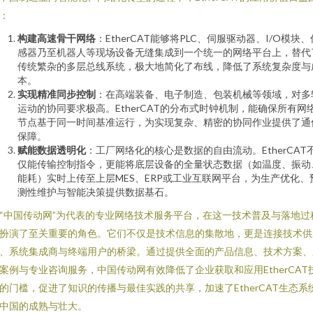
：
构建高速骨干网络
：EtherCAT能够将PLC、伺服驱动器、I/O模块、
感器乃至机器人等现场设备无缝集成到一个统一的网络平台上，替代
传统繁杂的多层总线系统，极大地简化了布线，降低了系统复杂度与
本。
实现精准同步控制
：在高端装备、电子制造、包装机械等领域，对多
运动的协同要求极高。EtherCAT的分布式时钟机制，能确保所有网
节点基于同一时间基准运行，为实现复杂、精密的协同作业提供了通
保障。
赋能数据透明化
：工厂网络化的核心是数据的自由流动。EtherCAT
仅能传输控制指令，更能将底层设备的全量状态数据（如温度、振动
能耗）实时上传至上层MES、ERP或工业互联网平台，为生产优化、
测性维护与智能决策提供数据基石。
“中国传动网”为代表的专业网络技术服务平台，在这一技术普及与落地过
扮演了至关重要的角色。它们不仅是技术信息的集散地，更是连接技术供
、系统集成商与终端用户的桥梁。通过提供全面的产品信息、技术方案、
案例与专业咨询服务，中国传动网有效降低了企业获取和应用EtherCAT
的门槛，促进了知识的传播与最佳实践的共享，加速了EtherCAT生态系
中国的成熟与壮大。