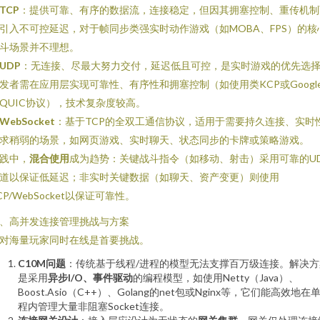
TCP
：提供可靠、有序的数据流，连接稳定，但因其拥塞控制、重传机制
引入不可控延迟，对于帧同步类强实时动作游戏（如MOBA、FPS）的核
斗场景并不理想。
UDP
：无连接、尽最大努力交付，延迟低且可控，是实时游戏的优先选
发者需在应用层实现可靠性、有序性和拥塞控制（如使用类KCP或Googl
QUIC协议），技术复杂度较高。
WebSocket
：基于TCP的全双工通信协议，适用于需要持久连接、实时
求稍弱的场景，如网页游戏、实时聊天、状态同步的卡牌或策略游戏。
践中，
混合使用
成为趋势：关键战斗指令（如移动、射击）采用可靠的U
道以保证低延迟；非实时关键数据（如聊天、资产变更）则使用
CP/WebSocket以保证可靠性。
、高并发连接管理挑战与方案
对海量玩家同时在线是首要挑战。
C10M问题
：传统基于线程/进程的模型无法支撑百万级连接。解决方
是采用
异步I/O、事件驱动
的编程模型，如使用Netty（Java）、
Boost.Asio（C++）、Golang的net包或Nginx等，它们能高效地在
程内管理大量非阻塞Socket连接。