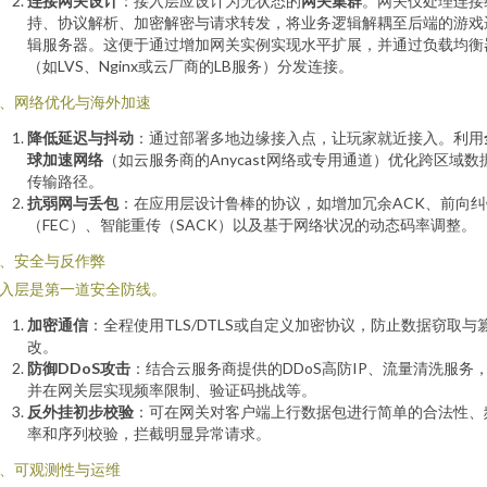
连接网关设计
：接入层应设计为无状态的
网关集群
。网关仅处理连接
持、协议解析、加密解密与请求转发，将业务逻辑解耦至后端的游戏
辑服务器。这便于通过增加网关实例实现水平扩展，并通过负载均衡
（如LVS、Nginx或云厂商的LB服务）分发连接。
、网络优化与海外加速
降低延迟与抖动
：通过部署多地边缘接入点，让玩家就近接入。利用
球加速网络
（如云服务商的Anycast网络或专用通道）优化跨区域数
传输路径。
抗弱网与丢包
：在应用层设计鲁棒的协议，如增加冗余ACK、前向纠
（FEC）、智能重传（SACK）以及基于网络状况的动态码率调整。
、安全与反作弊
入层是第一道安全防线。
加密通信
：全程使用TLS/DTLS或自定义加密协议，防止数据窃取与
改。
防御DDoS攻击
：结合云服务商提供的DDoS高防IP、流量清洗服务
并在网关层实现频率限制、验证码挑战等。
反外挂初步校验
：可在网关对客户端上行数据包进行简单的合法性、
率和序列校验，拦截明显异常请求。
、可观测性与运维