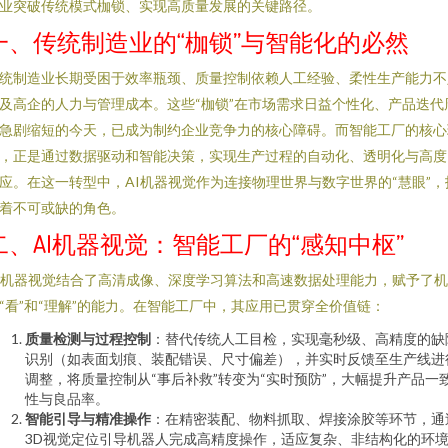
业突破传统模式枷锁、实现高质量发展的关键路径。
一、传统制造业的“枷锁”与智能化的必然
统制造业长期受困于效率瓶颈、质量控制依赖人工经验、柔性生产能力不
及高企的人力与管理成本。这些“枷锁”在市场需求日益个性化、产品迭代
急剧缩短的今天，已成为制约企业竞争力的核心障碍。而智能工厂的核心
，正是通过数据驱动和智能决策，实现生产过程的自动化、透明化与高度
应。在这一转型中，AI机器视觉作为连接物理世界与数字世界的“慧眼”，
着不可或缺的角色。
二、AI机器视觉：智能工厂的“感知中枢”
I机器视觉结合了高清成像、深度学习算法和高速数据处理能力，赋予了机
“看”和“理解”的能力。在智能工厂中，其应用已贯穿全价值链：
质量检测与过程控制
：替代传统人工目检，实现毫秒级、高精度的缺
识别（如表面划痕、装配错误、尺寸偏差），并实时反馈至生产线进
调整，将质量控制从“事后补救”转变为“实时预防”，大幅提升产品一
性与良品率。
智能引导与精准操作
：在精密装配、物料抓取、焊接涂胶等环节，通
3D视觉定位引导机器人完成高精度操作，适应复杂、非结构化的环