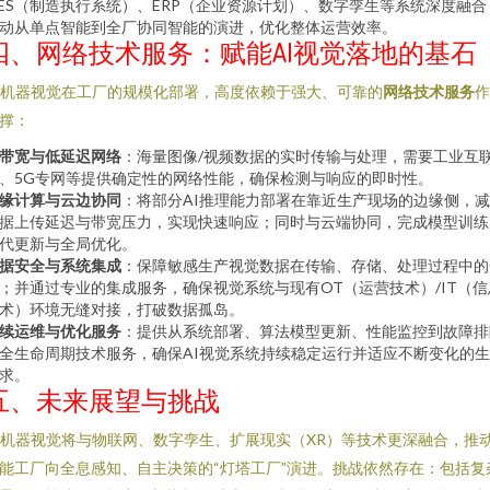
ES（制造执行系统）、ERP（企业资源计划）、数字孪生等系统深度融合
动从单点智能到全厂协同智能的演进，优化整体运营效率。
四、网络技术服务：赋能AI视觉落地的基石
I机器视觉在工厂的规模化部署，高度依赖于强大、可靠的
网络技术服务
作
撑：
带宽与低延迟网络
：海量图像/视频数据的实时传输与处理，需要工业互
、5G专网等提供确定性的网络性能，确保检测与响应的即时性。
缘计算与云边协同
：将部分AI推理能力部署在靠近生产现场的边缘侧，
据上传延迟与带宽压力，实现快速响应；同时与云端协同，完成模型训练
代更新与全局优化。
据安全与系统集成
：保障敏感生产视觉数据在传输、存储、处理过程中的
；并通过专业的集成服务，确保视觉系统与现有OT（运营技术）/IT（信
术）环境无缝对接，打破数据孤岛。
续运维与优化服务
：提供从系统部署、算法模型更新、性能监控到故障排
全生命周期技术服务，确保AI视觉系统持续稳定运行并适应不断变化的
求。
五、未来展望与挑战
I机器视觉将与物联网、数字孪生、扩展现实（XR）等技术更深融合，推
能工厂向全息感知、自主决策的“灯塔工厂”演进。挑战依然存在：包括复