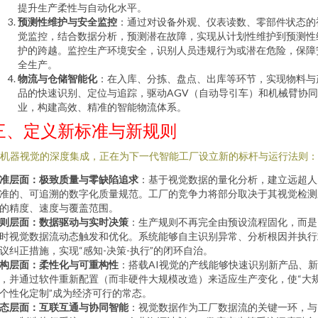
提升生产柔性与自动化水平。
预测性维护与安全监控
：通过对设备外观、仪表读数、零部件状态的
觉监控，结合数据分析，预测潜在故障，实现从计划性维护到预测性
护的跨越。监控生产环境安全，识别人员违规行为或潜在危险，保障
全生产。
物流与仓储智能化
：在入库、分拣、盘点、出库等环节，实现物料与
品的快速识别、定位与追踪，驱动AGV（自动导引车）和机械臂协
业，构建高效、精准的智能物流体系。
三、定义新标准与新规则
I机器视觉的深度集成，正在为下一代智能工厂设立新的标杆与运行法则：
准层面：极致质量与零缺陷追求
：基于视觉数据的量化分析，建立远超人
准的、可追溯的数字化质量规范。工厂的竞争力将部分取决于其视觉检测
的精度、速度与覆盖范围。
则层面：数据驱动与实时决策
：生产规则不再完全由预设流程固化，而是
时视觉数据流动态触发和优化。系统能够自主识别异常、分析根因并执行
议纠正措施，实现“感知-决策-执行”的闭环自治。
构层面：柔性化与可重构性
：搭载AI视觉的产线能够快速识别新产品、
，并通过软件重新配置（而非硬件大规模改造）来适应生产变化，使“大
个性化定制”成为经济可行的常态。
态层面：互联互通与协同智能
：视觉数据作为工厂数据流的关键一环，与